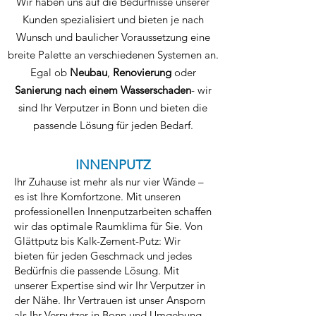
Wir haben uns auf die Bedürfnisse unserer
Kunden spezialisiert und bieten je nach
Wunsch und baulicher Voraussetzung eine
breite Palette an verschiedenen Systemen an.
Egal ob
Neub
au
,
Renovierung
oder
Sanierung nach einem Wasserschaden
- wir
sind Ihr Verputzer in Bonn und bieten die
passende Lösung für jeden Bedarf.
INNENPUTZ
Ihr Zuhause ist mehr als nur vier Wände –
es ist Ihre Komfortzone. Mit unseren
professionellen Innenputzarbeiten schaffen
wir das optimale Raumklima für Sie. Von
Glättputz bis Kalk-Zement-Putz: Wir
bieten für jeden Geschmack und jedes
Bedürfnis die passende Lösung. Mit
unserer Expertise sind wir Ihr Verputzer in
der Nähe. Ihr Vertrauen ist unser Ansporn
als Ihr Verputzer in Bonn und Umgebung.