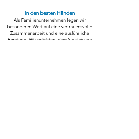
In den besten Händen
Als Familienunternehmen legen wir
besonderen Wert auf eine vertrauensvolle
Zusammenarbeit und eine ausführliche
Beratung. Wir möchten, dass Sie sich von
Anfang an gut aufgehoben fühlen und
verstehen, warum ein professioneller
Innenputz sowie Außenputz für Ihr Zuhause
so wichtig ist.
Mit über 25 Jahren Erfahrung und hunderten
von begleiteten Projekt
en bieten wir
als Ihr
Verputzer in Bonn
maßgeschneiderte
Lösungen zum Innen- und Außenputz an, die
perfekt zu Ihren Bed
ürfnissen passen.
U
nsere qualifizierten Mitarbeiter arbeiten
sorgfältig und gründlich, um sicherzustellen,
dass das Ergebnis unserer Verputzer in Bonn
Ihren Erwartungen entspricht.