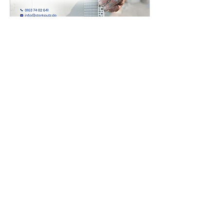
1. Apr. 2024
∙
1
Min.
Wärmedämmung von Fassaden in
der Region Bonn, Bad Neuenahr
und Umgebung
🏠 Experten für
Fassadendämmung in
Bonn und Umgebung! 25+
Jahre Erfahrung in
erstklassiger
Wärmedämmung - wir
garantieren Qualität in...
63
0
Mehr laden