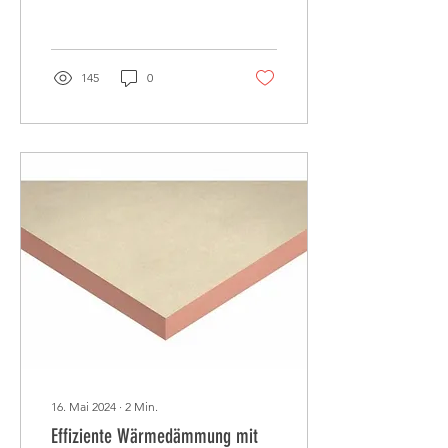
Kellerdeckendämmung ein
entscheidender Schritt,
um...
145
0
16. Mai 2024
∙
2
Min.
Effiziente Wärmedämmung mit