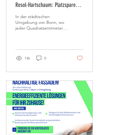
Resol-Hartschaum: Platzsparende
Hochleistungslösung für Bonn
In der städtischen
Umgebung von Bonn, wo
jeder Quadratzentimeter
zählt und Nachhaltigkeit
großgeschrieben wird, ist
die Auswahl...
136
0