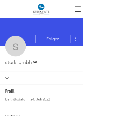
Weitere Optionen
Folgen
sterk-gmbh
Administrator
sterk-gmbh
Profil
Beitrittsdatum: 24. Juli 2022